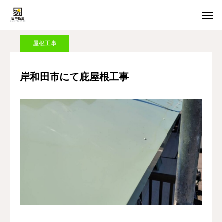
施工実績
屋根工事
岸和田市にて庇屋根工事
屋根工事
HOME
メール受付
岸和田市にて庇屋根工事
LINE受付
電話受付
選ばれる理由
施工メニュー
施工実績
会社概要
お問い合わせ