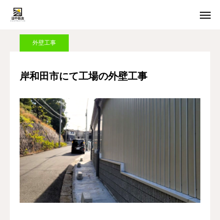
施工実績
外壁工事
岸和田市にて工場の外壁工事
外壁工事
HOME
メール受付
岸和田市にて工場の外壁工事
LINE受付
電話受付
選ばれる理由
施工メニュー
施工実績
会社概要
お問い合わせ